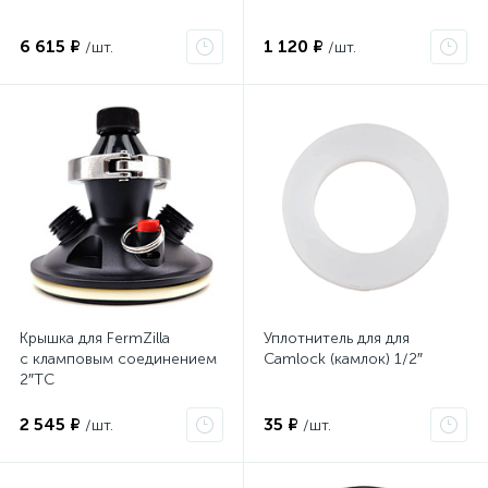
6 615 ₽
1 120 ₽
/шт.
/шт.
Крышка для FermZilla
Уплотнитель для для
с кламповым соединением
Camlock (камлок) 1/2″
2″TC
2 545 ₽
35 ₽
/шт.
/шт.