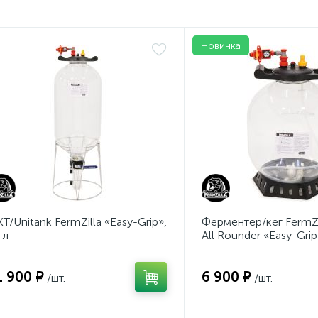
Новинка
Т/Unitank FermZilla «Easy-Grip»,
Ферментер/кег FermZi
 л
All Rounder «Easy-Grip
1 900 ₽
6 900 ₽
/шт.
/шт.