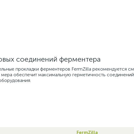
бовых соединений ферментера
ельные прокладки ферментеров FermZilla рекомендуется см
а мера обеспечит максимальную герметичность соединений,
оборудования.
FermZilla