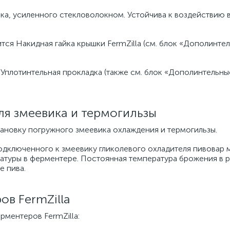
ика, усиленного стекловолокном. Устойчива к воздействию 
тся Накидная гайка крышки FermZilla (см. блок «Дополинте
 Уплотинтельная прокладка (также см. блок «Дополинтельны
я змеевика и термогильзы
ановку погружного змеевика охлаждения и термогильзы.
одключенного к змеевику гликолевого охладителя пивовар
туры в ферментере. Постоянная температура брожения в р
е пива.
ов FermZilla
рментеров FermZilla: