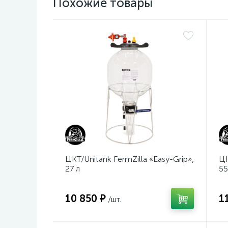
Похожие товары
ЦКТ/Unitank FermZilla «Easy-Grip»,
ЦК
27 л
55
10 850 ₽
1
/шт.