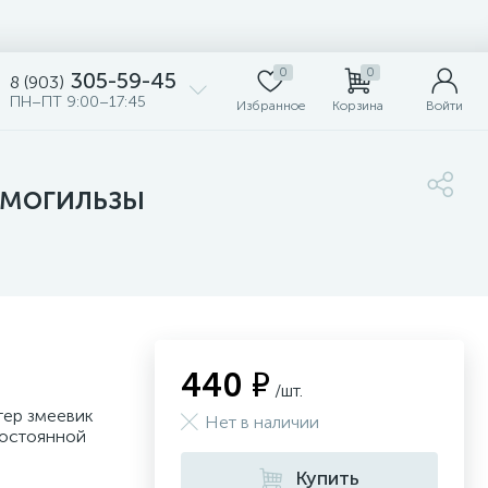
0
0
305-59-45
8 (903)
ПН–ПТ 9:00–17:45
Избранное
Корзина
Войти
рмогильзы
440 ₽
/шт.
тер змеевик
Нет в наличии
постоянной
Купить