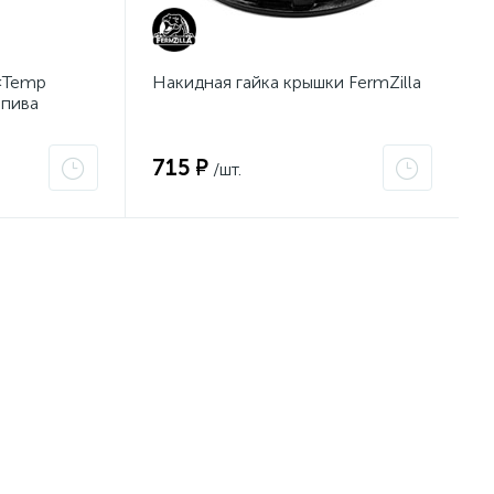
«Temp
Накидная гайка крышки FermZilla
 пива
715 ₽
/шт.