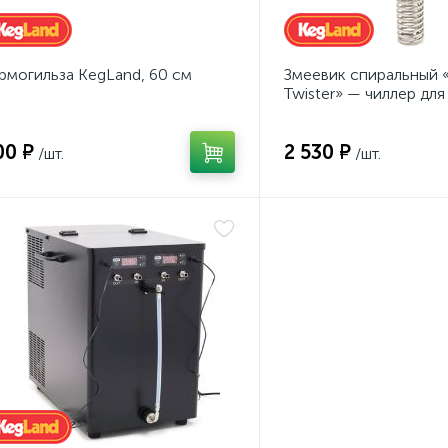
рмогильза KegLand, 60 см
Змеевик спиральный 
Twister» — чиллер для
00 ₽
2 530 ₽
/шт.
/шт.