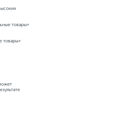
высоких
льные товары»
е товары»
 может
езультате