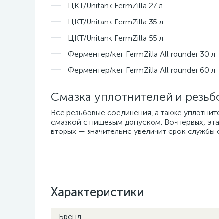
ЦКТ/Unitank FermZilla 27 л
ЦКТ/Unitank FermZilla 35 л
ЦКТ/Unitank FermZilla 55 л
Ферментер/кег FermZilla All rounder 30 л
Ферментер/кег FermZilla All rounder 60 л
Смазка уплотнителей и резь
Все резьбовые соединения, а также уплотнит
смазкой с пищевым допуском. Во-первых, эт
вторых — значительно увеличит срок службы 
Характеристики
Бренд