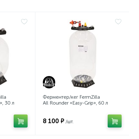
lla
Ферментер/кег FermZilla
», 30 л
All Rounder «Easy-Grip», 60 л
8 100 ₽
/шт.