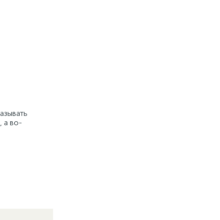
азывать
 а во-