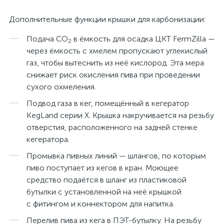
Дополнительные функции крышки для карбонизации:
Подача CO
в ёмкость для осадка ЦКТ FermZilla —
2
через ёмкость с хмелем пропускают углекислый
газ, чтобы вытеснить из неё кислород. Эта мера
снижает риск окисления пива при проведении
сухого охмеления.
Подвод газа в кег, помещённый в кегератор
KegLand серии X. Крышка накручивается на резьбу
отверстия, расположенного на задней стенке
кегератора.
Промывка пивных линий — шлангов, по которым
пиво поступает из кегов в кран. Моющее
средство подаётся в шланг из пластиковой
бутылки с установленной на неё крышкой
с фитингом и коннектором для напитка.
Перелив пива из кега в ПЭТ-бутылку. На резьбу