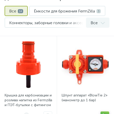
Все
Ёмкости для брожения FermZilla
14
3
Коннекторы, заборные головки и аксессуары для кегов
Все
Соединения Duotight
1
Шпунт-аппараты и предохранительные клапаны
1
Крышка для карбонизации и
Шпунт аппарат «BlowTie 2»
розлива напитка из Fermzilla
(манометр до 1 бар)
и ПЭТ-бутылки с фитингом
Ball Lock (красная)