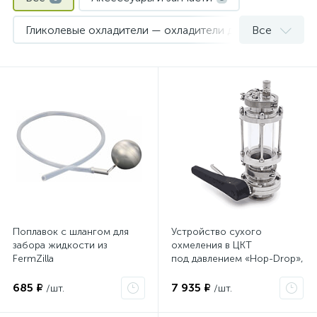
Гликолевые охладители — охладители для ЦКТ
Все
1
Ёмкости для брожения FermZilla
1
Измерение и контроль
1
Охмеление сусла
1
Шпунт-аппараты и предохранительные клапаны
3
Поплавок с шлангом для
Устройство сухого
забора жидкости из
охмеления в ЦКТ
FermZilla
под давлением «Hop-Drop»,
кламп 2″TC
685 ₽
7 935 ₽
/шт.
/шт.