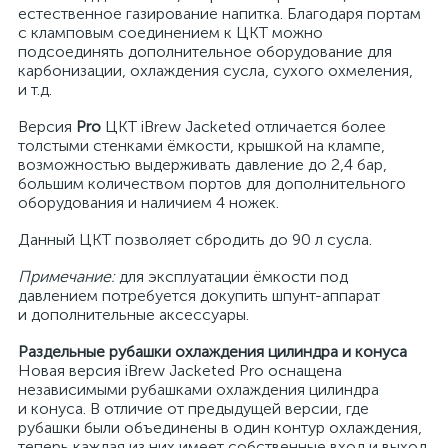
естественное газирование напитка. Благодаря портам
с кламповым соединением к ЦКТ можно
подсоединять дополнительное оборудование для
карбонизации, охлаждения сусла, сухого охмеления,
и т.д.
Версия
Pro
ЦКТ iBrew Jacketed отличается более
толстыми стенками ёмкости, крышкой на клампе,
возможностью выдерживать давление до 2,4 бар,
большим количеством портов для дополнительного
оборудования и наличием 4 ножек.
Данный ЦКТ позволяет сбродить до 90 л сусла.
Примечание:
для эксплуатации ёмкости под
давлением потребуется докупить шпунт-аппарат
и дополнительные аксессуары.
Раздельные рубашки охлаждения цилиндра и конуса
Новая версия iBrew Jacketed Pro оснащена
независимыми рубашками охлаждения цилиндра
и конуса. В отличие от предыдущей версии, где
рубашки были объединены в один контур охлаждения,
теперь каждая из них имеет собственные вход и выход