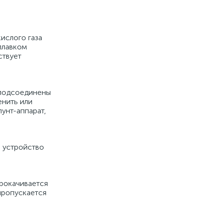
и
ислого газа
плавком
ствует
 подсоединены
енить или
унт-аппарат,
, устройство
прокачивается
пропускается