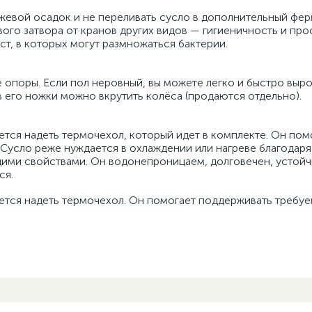
жевой осадок и не переливать сусло в дополнительный фер
го затвора от кранов других видов — гигиеничность и прос
т, в которых могут размножаться бактерии.
 опоры. Если пол неровный, вы можете легко и быстро выр
его ножки можно вкрутить колёса (продаются отдельно).
тся надеть термочехол, который идет в комплекте. Он пом
 Сусло реже нуждается в охлаждении или нагреве благодар
ми свойствами. Он водонепроницаем, долговечен, устойч
ся.
тся надеть термочехол. Он помогает поддерживать требу