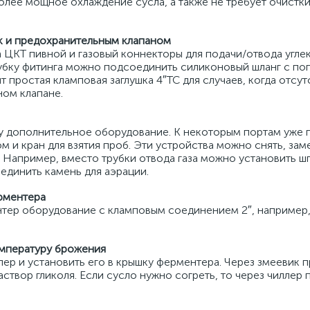
олее мощное охлаждение сусла, а также не требует очистк
ck и предохранительным клапаном
а ЦКТ пивной и газовый коннекторы для подачи/отвода углек
трубку фитинга можно подсоединить силиконовый шланг с по
т простая кламповая заглушка 4″TC для случаев, когда отсут
ном клапане.
у дополнительное оборудование. К некоторым портам уже
м и кран для взятия проб. Эти устройства можно снять, зам
 Например, вместо трубки отвода газа можно установить шп
единить камень для аэрации.
рментера
нтер оборудование с кламповым соединением 2″, например
мпературу брожения
лер и установить его в крышку ферментера. Через змеевик 
твор гликоля. Если сусло нужно согреть, то через чиллер 