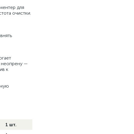
ментер для
тота очистки.
овнять
огает
я неопрену —
ив к
емую
1 шт.