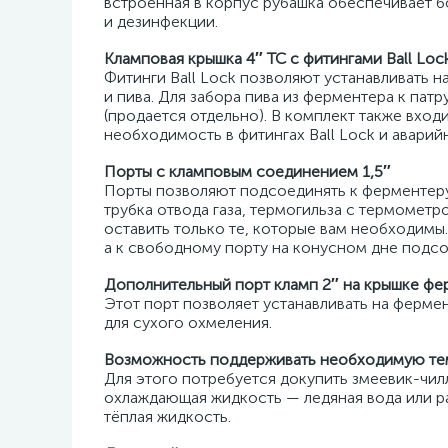
встроенная в корпус рубашка обеспечивает б
и дезинфекции.
Кламповая крышка 4″ TC с фитингами Ball Lo
Фитинги Ball Lock позволяют устанавливать н
и пива. Для забора пива из ферментера к па
(продается отдельно). В комплект также входи
необходимость в фитингах Ball Lock и аварий
Порты с кламповым соединением 1,5″
Порты позволяют подсоединять к ферментер
трубка отвода газа, термогильза с термометро
оставить только те, которые вам необходимы.
а к свободному порту на конусном дне подсо
Дополнительный порт кламп 2″ на крышке фе
Этот порт позволяет устанавливать на ферме
для сухого охмеления.
Возможность поддерживать необходимую те
Для этого потребуется докупить змеевик-чил
охлаждающая жидкость — ледяная вода или рас
тёплая жидкость.