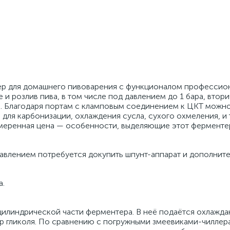
ер для домашнего пивоварения с функционалом профессио
и розлив пива, в том числе под давлением до 1 бара, втор
а. Благодаря портам с кламповым соединением к ЦКТ можн
ля карбонизации, охлаждения сусла, сухого охмеления, и т
умеренная цена — особенности, выделяющие этот ферменте
авлением потребуется докупить шпунт-аппарат и дополнит
а.
цилиндрической части ферментера. В неё подаётся охлажд
ор гликоля. По сравнению с погружными змеевиками-чиллер