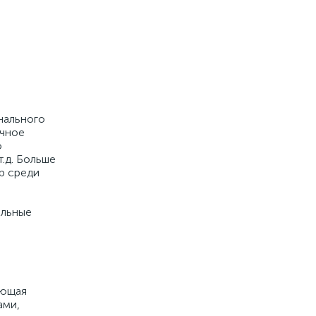
нального
ичное
о
.д. Больше
р среди
ельные
ающая
ами,