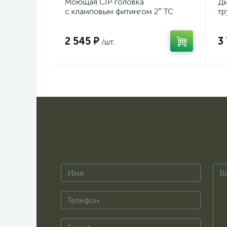
Моющая CIP головка
Ди
с кламповым фитингом 2″ TC
тр
2 545 ₽
3
/шт.