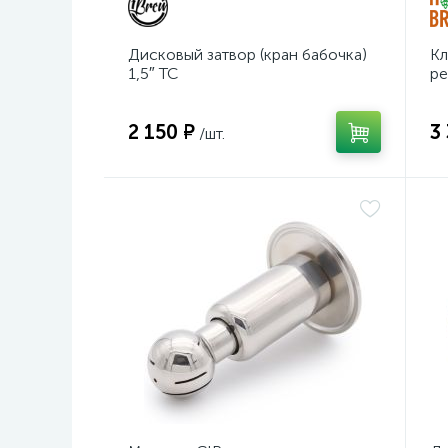
Дисковый затвор (кран бабочка)
Кл
1,5″ TC
ре
«H
2 150 ₽
3
/шт.