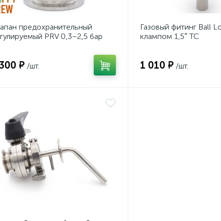
апан предохранительный
Газовый фитинг Ball L
гулируемый PRV 0,3–2,5 бар
клампом 1,5″ TC
oppy Brew», 1,5″TC
 300 ₽
1 010 ₽
/шт.
/шт.