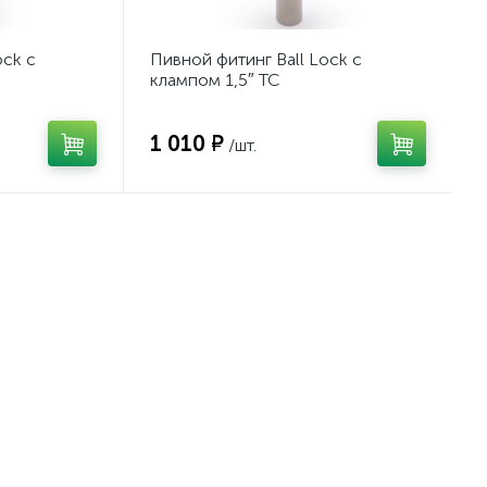
ock с
Пивной фитинг Ball Lock с
клампом 1,5″ TC
1 010 ₽
/шт.