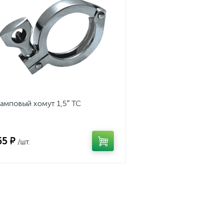
амповый хомут 1,5″ TC
55 ₽
/шт.