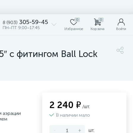
0
0
305-59-45
8 (903)
ПН–ПТ 9:00–17:45
Избранное
Корзина
Войти
″ с фитингом Ball Lock
2 240 ₽
/шт.
и аэрации
В наличии мало
ием
-
+
шт.