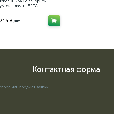
сковый кран с заборной
убкой, кламп 1,5″ TC
 715 ₽
/шт.
Контактная форма