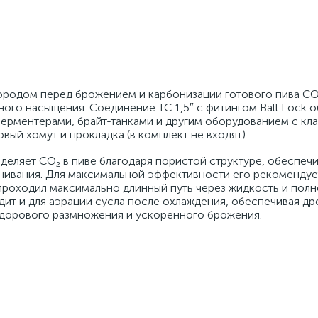
ородом перед брожением и карбонизации готового пива CO
ного насыщения. Соединение TC 1,5″ с фитингом Ball Lock 
ферментерами, брайт-танками и другим оборудованием с к
вый хомут и прокладка (в комплект не входят).
еляет CO₂ в пиве благодаря пористой структуре, обеспечи
нивания. Для максимальной эффективности его рекомендуе
з проходил максимально длинный путь через жидкость и пол
дит и для аэрации сусла после охлаждения, обеспечивая д
 здорового размножения и ускоренного брожения.