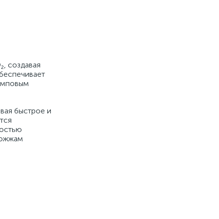
₂, создавая
обеспечивает
ламповым
вая быстрое и
тся
ностью
рожжам