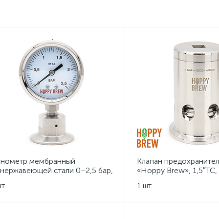
нометр мембранный
Клапан предохраните
 нержавеющей стали 0–2,5 бар,
«Hoppy Brew», 1,5″TC, 
амп TC 1,5″
т.
1 шт.