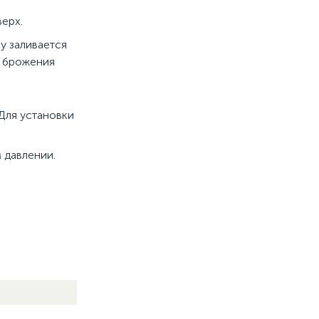
ерх.
у заливается
с брожения
 Для установки
 давлении.