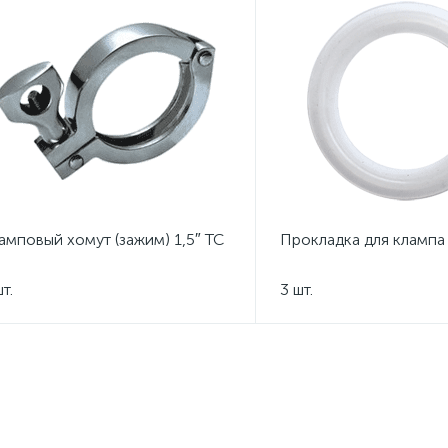
амповый хомут (зажим) 1,5″ TC
Прокладка для клампа 
т.
3 шт.