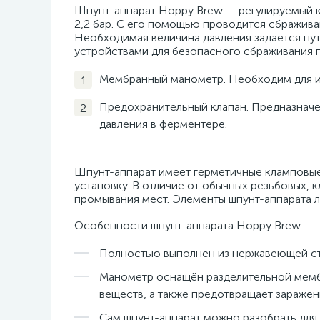
Шпунт-аппарат Hoppy Brew — регулируемый к
2,2 бар. С его помощью проводится сбраживан
Необходимая величина давления задаётся пу
устройствами для безопасного сбраживания 
Мембранный манометр. Необходим для и
Предохранительный клапан. Предназначе
давления в ферментере.
Шпунт-аппарат имеет герметичные кламповы
установку. В отличие от обычных резьбовых, 
промывания мест. Элементы шпунт-аппарата л
Особенности шпунт-аппарата Hoppy Brew:
Полностью выполнен из нержавеющей ста
Манометр оснащён разделительной мембр
веществ, а также предотвращает зараже
Сам шпунт-аппарат можно разобрать для 