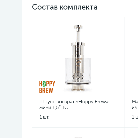
Состав комплекта
Шпунт-аппарат «Hoppy Brew»
Ма
мини 1,5″ TC
из
кл
1 шт.
1 ш