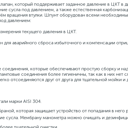
лапан, который поддерживает заданное давление в ЦКТ в д
ие сусла под давлением, а также естественная карбонизаци
тём вращения втулки. Шпунт оборудован всеми необходим
под давлением:
змерения текущего давления в ЦКТ.
н для аварийного сброса избыточного и компенсации отри
е соединения, которые обеспечивают простую сборку и н
кламповые соединения более гигиеничны, так как в них нет 
егко отсоединяются друг от друга для тщательной мойки и 
ли марки AISI 304.
аной, которая защищает устройство от попадания в него 
ние сусла. Мембрану манометра можно очищать и дезинфици
более тщательной очистки.