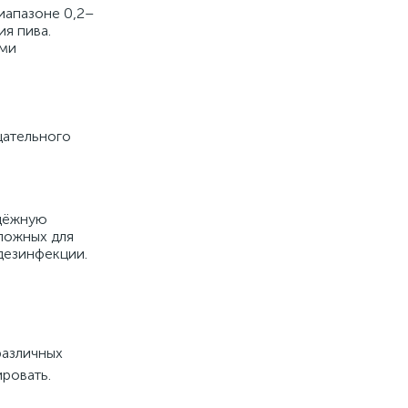
иапазоне 0,2–
я пива.
ыми
цательного
адёжную
сложных для
дезинфекции.
различных
ровать.