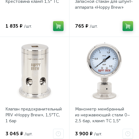
Крестовина кламп 1,5″ TC
Запасной стакан для шпунт-
аппарата «Hoppy Brew»
1 835 ₽
765 ₽
/шт.
/шт.
Клапан предохранительный
Манометр мембранный
PRV «Hoppy Brew», 1,5″TC,
из нержавеющей стали 0–
1 бар
2,5 бар, кламп TC 1,5″
3 045 ₽
3 900 ₽
/шт.
/шт.