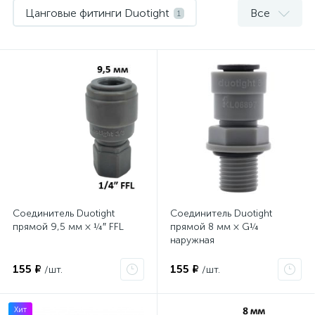
Цанговые фитинги Duotight
Все
1
Шланги и хомуты
5
Соединитель Duotight
Соединитель Duotight
прямой 9,5 мм × ¼″ FFL
прямой 8 мм × G¼
наружная
155 ₽
155 ₽
/шт.
/шт.
Хит