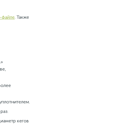
f-файле
. Также
в»
ве,
более
уплотнителем.
раз.
Диаметр кегов