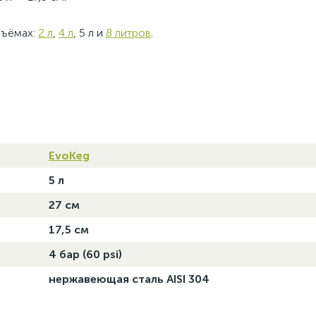
бъёмах:
2 л
,
4 л
, 5 л и
8 литров
.
EvoKeg
5 л
27 см
17,5 см
4 бар (60 psi)
нержавеющая сталь AISI 304