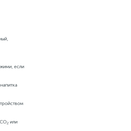
ный,
ежими, если
 напитка
стройством
 СО
или
2