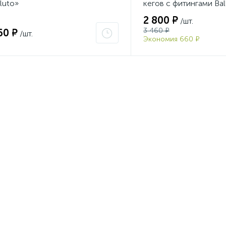
luto»
кегов с фитингами Bal
2 800 ₽
/шт.
3 460 ₽
60 ₽
/шт.
Экономия 660 ₽