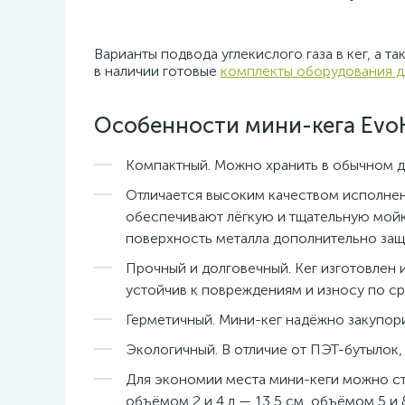
Варианты подвода углекислого газа в кег, а 
в наличии готовые
комплекты оборудования дл
Особенности мини-кега Evo
Компактный. Можно хранить в обычном 
Отличается высоким качеством исполнени
обеспечивают лёгкую и тщательную мойку
поверхность металла дополнительно защ
Прочный и долговечный. Кег изготовлен 
устойчив к повреждениям и износу по с
Герметичный. Мини-кег надёжно закупор
Экологичный. В отличие от ПЭТ-бутылок,
Для экономии места мини-кеги можно ста
объёмом 2 и 4 л — 13,5 см, объёмом 5 и 8