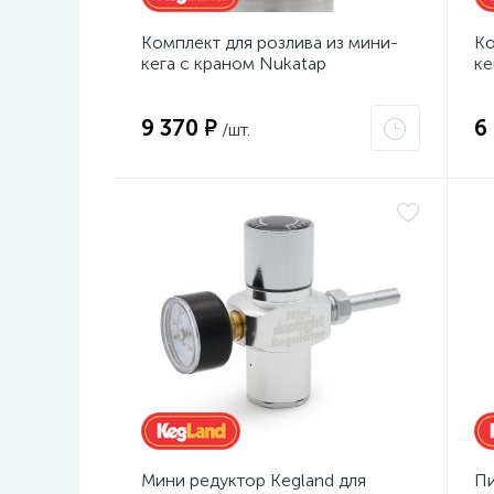
Комплект для розлива из мини-
Ко
кега с краном Nukatap
ке
9 370 ₽
6
/шт.
Мини редуктор Kegland для
Пи