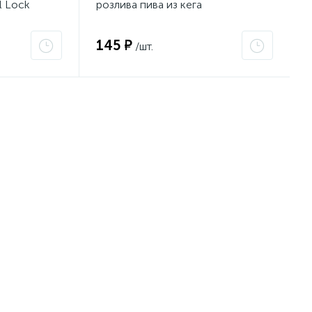
l Lock
розлива пива из кега
145 ₽
/шт.