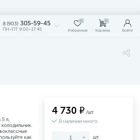
0
0
305-59-45
8 (903)
ПН–ПТ 9:00–17:45
Избранное
Корзина
Войти
4 730 ₽
/шт.
5 л,
В наличии много
 холодильник.
рвоклассные
пользуйте как
-
+
шт.