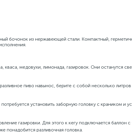
ый бочонок из нержавеющей стали. Компактный, герметич
исполнения.
а, кваса, медовухи, лимонада, газировок. Они останутся св
 разливное пиво навынос, берите с собой несколько литров
 потребуется установить заборную головку с краником и у
овление газировки. Для этого к кегу подключается баллон с
акже понадобится разливочная головка.