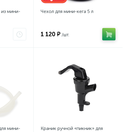
 из мини-
Чехол для мини-кега 5 л
1 120 ₽
/шт.
для мини-
Краник ручной «пикник» для