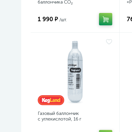
баллончика CO₂
«P
1 990 ₽
7
/шт.
Газовый баллончик
с углекислотой, 16 г