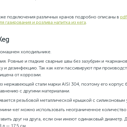
также подключения различных кранов подробно описаны в
pd
я газирования и розлива напитка из кега
.
Keg
домашнем холодильнике.
я. Ровные и гладкие сварные швы без зазубрин и «кармано
 и дезинфекцию. Так как кеги пассивируют при производст
ищена от коррозии.
из нержавеющей стали марки AISI 304, поэтому его корпус 
равнению с другими материалами.
ивается резьбовой металлической крышкой с силиконовым 
 мини-кег можно использовать неограниченное количество 
вить друг на друга, если они имеют одинаковый диаметр. 
 л — 17,5 см.