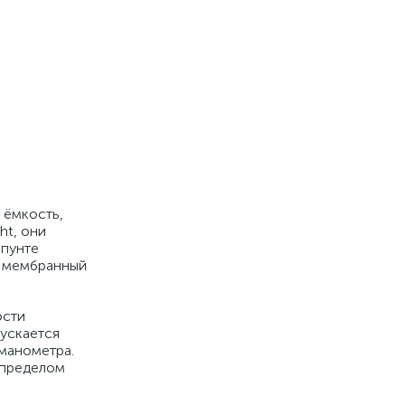
 ёмкость,
ht, они
шпунте
, мембранный
ости
ускается
 манометра.
 пределом