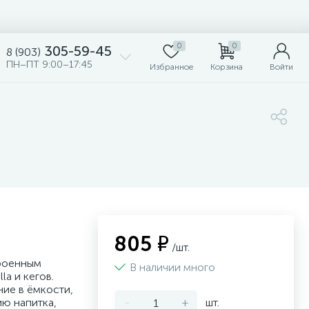
0
0
305-59-45
8 (903)
ПН–ПТ 9:00–17:45
Избранное
Корзина
Войти
805 ₽
/шт.
троенным
В наличии много
a и кегов.
ие в ёмкости,
ию напитка,
-
+
шт.