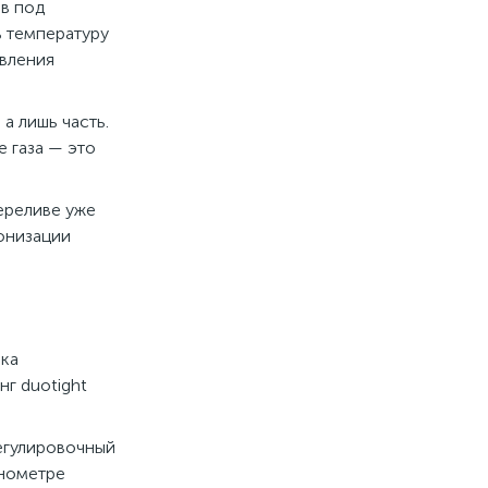
ов под
ь температуру
авления
, а лишь часть.
е газа — это
ереливе уже
бонизации
лка
нг duotight
регулировочный
анометре