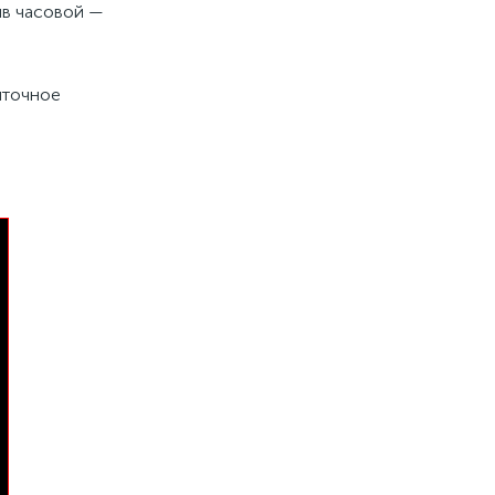
ив часовой —
ыточное