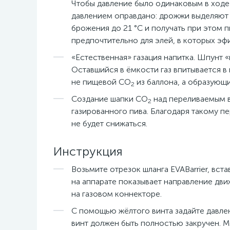
Чтобы давление было одинаковым в ходе
давлением оправдано: дрожжи выделяют 
брожения до 21 °С и получать при этом 
предпочтительно для элей, в которых эфи
«Естественная» газация напитка. Шпунт 
Оставшийся в ёмкости газ впитывается в
не пищевой СО
из баллона, а образующи
2
Создание шапки СО
над переливаемым в
2
газированного пива. Благодаря такому пе
не будет снижаться.
Инструкция
Возьмите отрезок шланга EVABarrier, вст
на аппарате показывает направление дв
на газовом коннекторе.
С помощью жёлтого винта задайте давле
винт должен быть полностью закручен. М