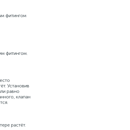
ным фитингом
им фитингом.
место
ёт. Установив
или равно
анного, клапан
тся.
тере растёт.