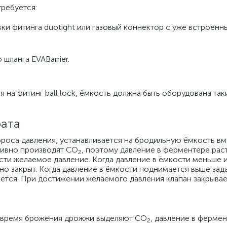
требуется:
вки фитинга duotight или газовый коннектор с уже встроен
ланга EVABarrier.
 на фитинг ball lock, ёмкость должна быть оборудована так
рата
роса давления, устанавливается на бродильную ёмкость в
тивно производят CO
, поэтому давление в ферментере раст
2
ости желаемое давление. Когда давление в ёмкости меньше 
но закрыт. Когда давление в ёмкости поднимается выше зад
ется. При достижении желаемого давления клапан закрывае
о время брожения дрожжи выделяют CO
, давление в фермен
2