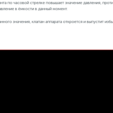
нта по часовой стрелке повышает значение давления, прот
авление в ёмкости в данный момент.
нного значения, клапан аппарата откроется и выпустит изб