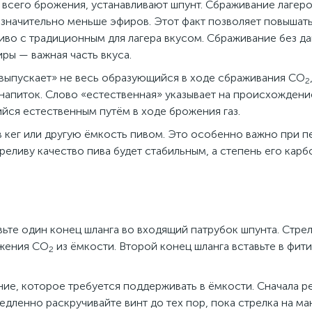
 всего брожения, устанавливают шпунт. Сбраживание лагер
значительно меньше эфиров. Этот факт позволяет повышат
пиво с традиционным для лагера вкусом. Сбраживание без д
ры — важная часть вкуса.
«выпускает» не весь образующийся в ходе сбраживания CO
2
 напиток. Слово «естественная» указывает на происхождени
йся естественным путём в ходе брожения газ.
 кег или другую ёмкость пивом. Это особенно важно при п
реливу качество пива будет стабильным, а степень его кар
авьте один конец шланга во входящий патрубок шпунта. Стре
ижения СО
из ёмкости. Второй конец шланга вставьте в фити
2
ние, которое требуется поддерживать в ёмкости. Сначала 
едленно раскручивайте винт до тех пор, пока стрелка на м