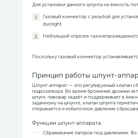
Для установки данного шпунта на ёмкость по
Газовый коннектор с резьбой для устано
duotight.
Небольшой отрезок газонепроницаемого ш
Поскольку газовый коннектор устанавливается
Принцип работы шпунт-аппа
Шпунт-аппарат — это регулируемый клапан сб
гидрозатвора. Во время брожения дрожжи ак
шпунт, пивовар задаёт и поддерживает в ёмк
заданному на шпунте, клапан шпунта герметич
открывается и избыточное давление сбрасыва
Функции шпунт-аппарата:
Сбраживание лагеров под давлением. В