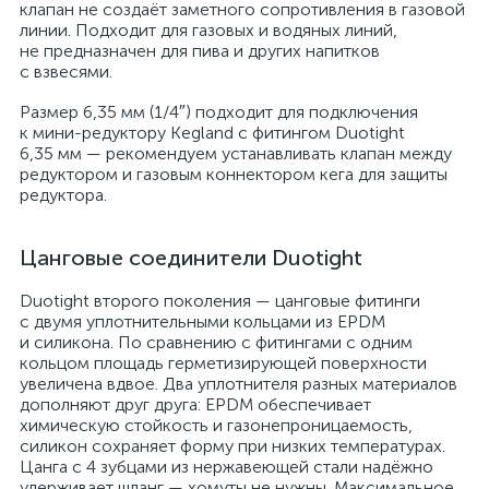
клапан не создаёт заметного сопротивления в газовой
линии. Подходит для газовых и водяных линий,
не предназначен для пива и других напитков
с взвесями.
Размер 6,35 мм (1/4″) подходит для подключения
к мини-редуктору Kegland с фитингом Duotight
6,35 мм — рекомендуем устанавливать клапан между
редуктором и газовым коннектором кега для защиты
редуктора.
Цанговые соединители Duotight
Duotight второго поколения — цанговые фитинги
с двумя уплотнительными кольцами из EPDM
и силикона. По сравнению с фитингами с одним
кольцом площадь герметизирующей поверхности
увеличена вдвое. Два уплотнителя разных материалов
дополняют друг друга: EPDM обеспечивает
химическую стойкость и газонепроницаемость,
силикон сохраняет форму при низких температурах.
Цанга с 4 зубцами из нержавеющей стали надёжно
удерживает шланг — хомуты не нужны. Максимальное