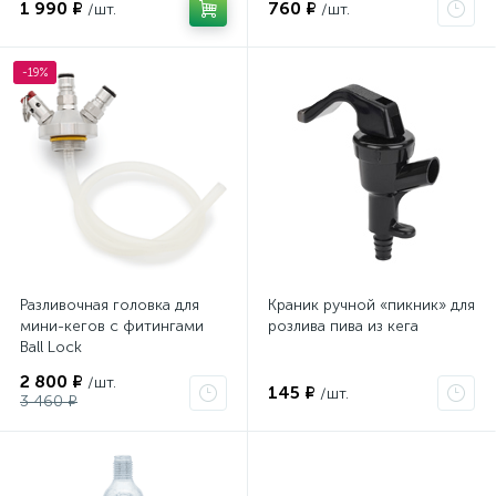
1 990 ₽
760 ₽
/шт.
/шт.
-19%
Разливочная головка для
Краник ручной «пикник» для
мини-кегов с фитингами
розлива пива из кега
Ball Lock
2 800 ₽
/шт.
145 ₽
/шт.
3 460 ₽