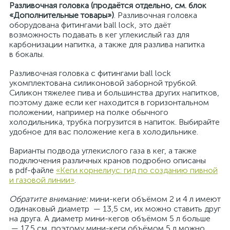
Разливочная головка (продаётся отдельно, см. блок
«Дополнительные товары»)
. Разливочная головка
оборудована фитингами ball lock, это даёт
возможность подавать в кег углекислый газ для
карбонизации напитка, а также для разлива напитка
в бокалы.
Разливочная головка с фитингами ball lock
укомплектована силиконовой заборной трубкой.
Силикон тяжелее пива и большинства других напитков,
поэтому даже если кег находится в горизонтальном
положении, например на полке обычного
холодильника, трубка погрузится в напиток. Выбирайте
удобное для вас положение кега в холодильнике.
Варианты подвода углекислого газа в кег, а также
подключения различных кранов подробно описаны
в pdf-файле
«Кеги корнелиус: гид по созданию пивной
и газовой линии»
.
Обратите внимание:
мини-кеги объёмом 2 и 4 л имеют
одинаковый диаметр — 13,5 см, их можно ставить друг
на друга. А диаметр мини-кегов объёмом 5 л больше
— 17,5 см, поэтому мини-кеги объёмом 5 л можно