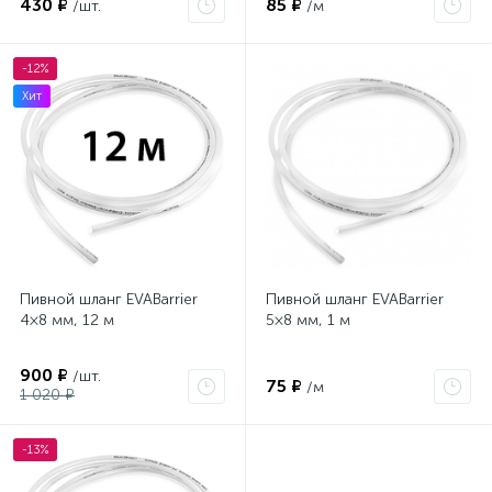
430 ₽
85 ₽
/шт.
/м
-12%
Хит
Пивной шланг EVABarrier
Пивной шланг EVABarrier
4×8 мм, 12 м
5×8 мм, 1 м
900 ₽
/шт.
75 ₽
/м
1 020 ₽
-13%