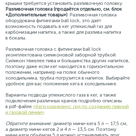
крышки требуется установить разливочную головку.
Разливочная головка (продаётся отдельно, см. блок
«Дополнительные товары»)
. Разливочная головка
оборудована фитингами ball lock, это даёт
возможность подавать в кег углекислый газ для
карбонизации напитка, а также для разлива напитка
в бокалы.
Разливочная головка с фитингами ball lock
укомплектована силиконовой заборной трубкой.
Силикон тяжелее пива и большинства других напитков,
поэтому даже если кег находится в горизонтальном
положении, например на полке обычного
холодильника, трубка погрузится в напиток. Выбирайте
удобное для вас положение кега в холодильнике.
Варианты подвода углекислого газа в кег, а также
подключения различных кранов подробно описаны
в pdf-файле
«Кеги корнелиус: гид по созданию пивной
и газовой линии»
.
Обратите внимание:
диаметр мини-кега 5 л — 17,5 см,
а диаметр мини-кегов 2 и 4 л — 13,5 см. Поэтому
мини-кеги объёмом 5 л можно устанавливать друг