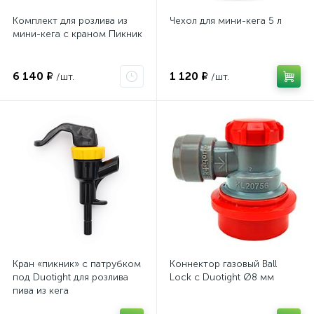
Комплект для розлива из
Чехол для мини-кега 5 л
мини-кега с краном Пикник
6 140 ₽
1 120 ₽
/шт.
/шт.
Кран «пикник» с патрубком
Коннектор газовый Ball
под Duotight для розлива
Lock с Duotight Ø8 мм
пива из кега