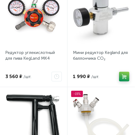
Редуктор углекислотный
Мини редуктор Kegland для
для пива KegLand MK4
баллончика CO₂
3 560 ₽
1 990 ₽
/шт.
/шт.
-19%