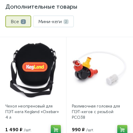
Дополнительные товары
Все
Мини-кеги
2
2
Чехол неопреновый для
Разливочная головка для
ПЭТ-кега Kegland «Oxebar»
ПЭТ-кегов с резьбой
4 л
PCO38
1 490 ₽
990 ₽
/шт.
/шт.