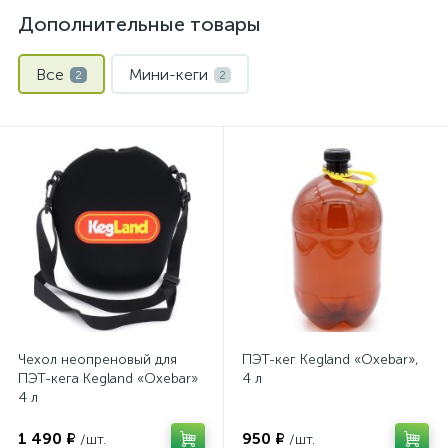
Дополнительные товары
Все
Мини-кеги
2
2
Чехол неопреновый для
ПЭТ-кег Kegland «Oxebar»,
ПЭТ-кега Kegland «Oxebar»
4 л
4 л
1 490 ₽
950 ₽
/шт.
/шт.