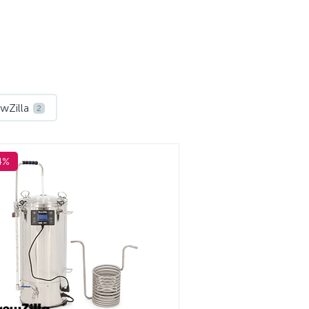
wZilla
2
4%