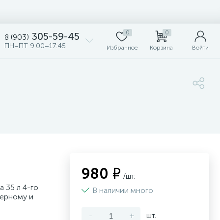
0
0
305-59-45
8 (903)
ПН–ПТ 9:00–17:45
Избранное
Корзина
Войти
980 ₽
/шт.
a 35 л 4-го
В наличии много
мерному и
-
+
шт.