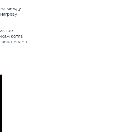
ена между
нагреву.
ливное
кам котла.
 чем попасть