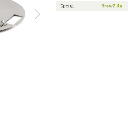
Бренд
BrewZilla