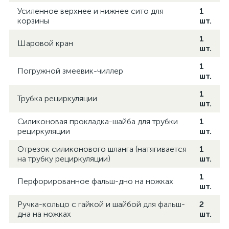
Усиленное верхнее и нижнее сито для
1
корзины
шт.
1
Шаровой кран
шт.
1
Погружной змеевик-чиллер
шт.
1
Трубка рециркуляции
шт.
Силиконовая прокладка-шайба для трубки
1
рециркуляции
шт.
Отрезок силиконового шланга (натягивается
1
на трубку рециркуляции)
шт.
1
Перфорированное фальш-дно на ножках
шт.
Ручка-кольцо с гайкой и шайбой для фальш-
2
дна на ножках
шт.