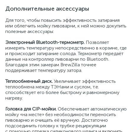
Дополнительные аксессуары
Для того, чтобы повысить эффективность затирания
или облегчить мойку пивоварни, к ней можно докупить
полезные аксессуары:
Электронный Bluetooth-термометр.
Позволяет
измерять температуру непосредственно в корзине, где
и происходит затирание солода. Термометр передаёт
данные на контроллер пивоварни по Bluetooth.
Благодаря этим замерам BrewZilla точнее
поддерживает температуру затора.
Теплообменный диск.
Увеличивает эффективность
теплообмена между ТЭНами и суслом, т.е.
способствует его более быстрому и равномерному
нагреву.
Головка для CIP-мойки.
Обеспечивает автоматическую
мойку «на месте» без необходимости переносить
пивоварню и очищать её вручную. Достаточно
подсоединить головку к трубке рециркуляции
с помощью отрезка силиконового шланга и включить