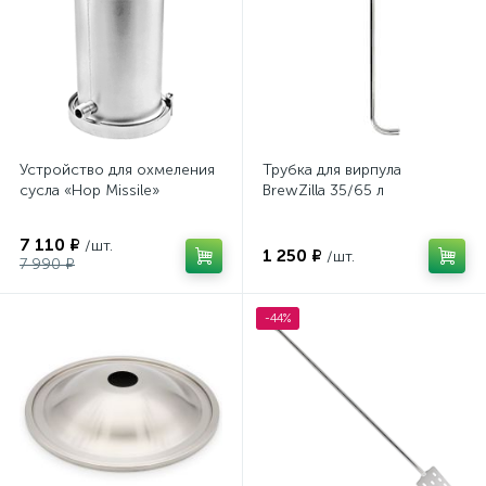
Устройство для охмеления
Трубка для вирпула
сусла «Hop Missile»
BrewZilla 35/65 л
7 110 ₽
/шт.
1 250 ₽
/шт.
7 990 ₽
-44%