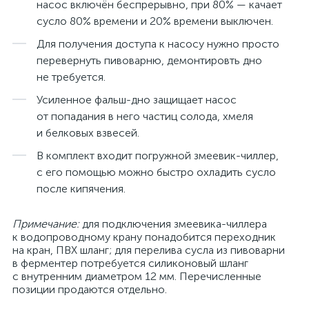
насос включён беспрерывно, при 80% — качает
сусло 80% времени и 20% времени выключен.
Для получения доступа к насосу нужно просто
перевернуть пивоварню, демонтировть дно
не требуется.
Усиленное фальш-дно защищает насос
от попадания в него частиц солода, хмеля
и белковых взвесей.
В комплект входит погружной змеевик-чиллер,
с его помощью можно быстро охладить сусло
после кипячения.
Примечание:
для подключения змеевика-чиллера
к водопроводному крану понадобится переходник
на кран, ПВХ шланг; для перелива сусла из пивоварни
в ферментер потребуется силиконовый шланг
с внутренним диаметром 12 мм. Перечисленные
позиции продаются отдельно.