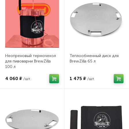
Неопреновый термочехол
Теплообменный диск для
для пивоварни BrewZilla
BrewZilla 65 л
100 л
4 060 ₽
1 475 ₽
/шт.
/шт.