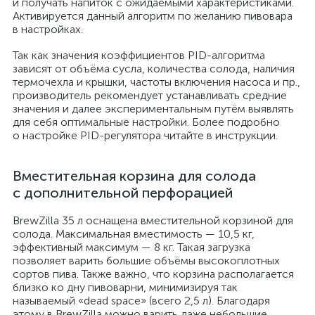
и получать напиток с ожидаемыми характеристиками.
Активируется данный алгоритм по желанию пивовара
в настройках.
Так как значения коэффициентов PID-алгоритма
зависят от объёма сусла, количества солода, наличия
термочехла и крышки, частоты включения насоса и пр.,
производитель рекомендует устанавливать средние
значения и далее экспериментальным путём выявлять
для себя оптимальные настройки. Более подробно
о настройке PID-регулятора читайте в инструкции.
Вместительная корзина для солода
с дополнительной перфорацией
BrewZilla 35 л оснащена вместительной корзиной для
солода. Максимальная вместимость — 10,5 кг,
эффективный максимум — 8 кг. Такая загрузка
позволяет варить большие объёмы высокоплотных
сортов пива. Также важно, что корзина располагается
близко ко дну пивоварни, минимизируя так
называемый «dead space» (всего 2,5 л). Благодаря
этому в BrewZilla можно варить даже небольшие