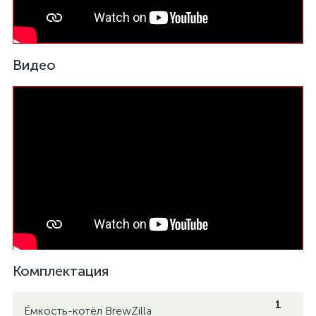
Видео
Комплектация
1
Ёмкость-котёл BrewZilla