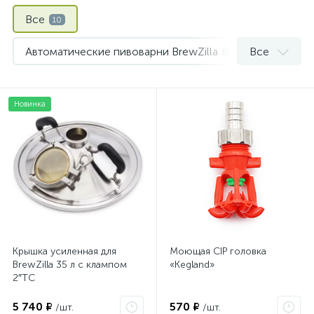
Все
10
Автоматические пивоварни BrewZilla
Все
4
Измерение и контроль
1
Новинка
Ложки и лопатки для перемешивания
1
Охмеление сусла
2
Полуавтоматические пивоварни DigiBoil
2
Крышка усиленная для
Моющая CIP головка
BrewZilla 35 л с клампом
«Kegland»
2″TC
5 740 ₽
570 ₽
/шт.
/шт.