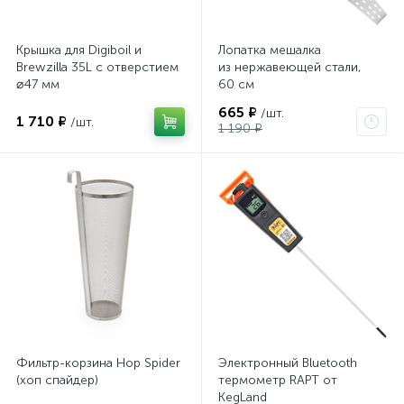
Крышка для Digiboil и
Лопатка мешалка
Brewzilla 35L с отверстием
из нержавеющей стали,
⌀47 мм
60 см
665 ₽
/шт.
1 710 ₽
/шт.
1 190 ₽
Фильтр-корзина Hop Spider
Электронный Bluetooth
(хоп спайдер)
термометр RAPT от
KegLand