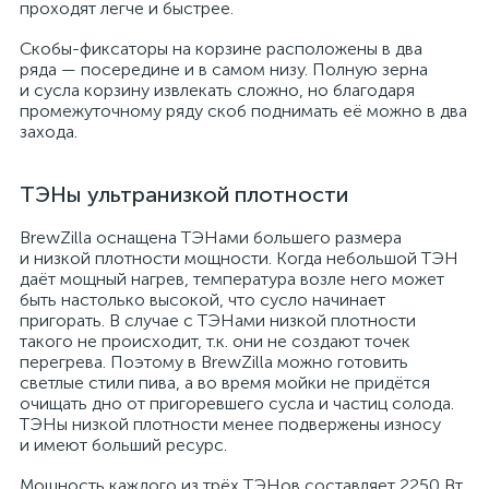
проходят легче и быстрее.
Скобы-фиксаторы на корзине расположены в два
ряда — посередине и в самом низу. Полную зерна
и сусла корзину извлекать сложно, но благодаря
промежуточному ряду скоб поднимать её можно в два
захода.
ТЭНы ультранизкой плотности
BrewZilla оснащена ТЭНами большего размера
и низкой плотности мощности. Когда небольшой ТЭН
даёт мощный нагрев, температура возле него может
быть настолько высокой, что сусло начинает
пригорать. В случае с ТЭНами низкой плотности
такого не происходит, т.к. они не создают точек
перегрева. Поэтому в BrewZilla можно готовить
светлые стили пива, а во время мойки не придётся
очищать дно от пригоревшего сусла и частиц солода.
ТЭНы низкой плотности менее подвержены износу
и имеют больший ресурс.
Мощность каждого из трёх ТЭНов составляет 2250 Вт,