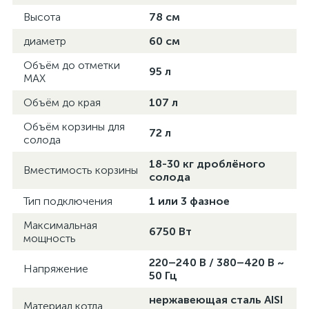
Высота
78 см
диаметр
60 см
Объём до отметки
95 л
MAX
Объём до края
107 л
Объём корзины для
72 л
солода
18-30 кг дроблёного
Вместимость корзины
солода
Тип подключения
1 или 3 фазное
Максимальная
6750 Вт
мощность
220–240 В / 380–420 В ~
Напряжение
50 Гц
нержавеющая сталь AISI
Материал котла