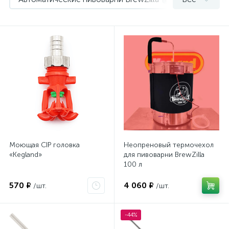
Измерение и контроль
1
Ложки и лопатки для перемешивания
2
Охмеление сусла
1
Пластинчатые теплообменники и проточные охладител
Моющая CIP головка
Неопреновый термочехол
«Kegland»
для пивоварни BrewZilla
100 л
570 ₽
4 060 ₽
/шт.
/шт.
-44%