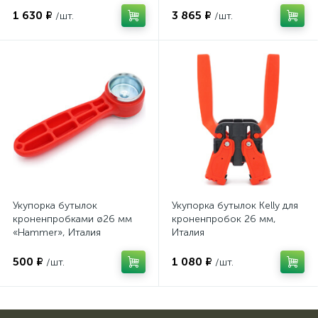
1 630 ₽
3 865 ₽
/шт.
/шт.
Укупорка бутылок
Укупорка бутылок Kelly для
кроненпробками ø26 мм
кроненпробок 26 мм,
«Hammer», Италия
Италия
500 ₽
1 080 ₽
/шт.
/шт.