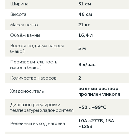
Ширина
31 см
Высота
46 см
Масса нетто
21 кг
Объём ванны
16,4 л
Высота подъёма насоса
5 м
(макс.)
Производительность
9 л/час
насоса (макс.)
Количество насосов
2
водный раствор
Хладоноситель
пропиленгликоля
Диапазон регулировки
–50…+99°C
температуры хладоносителя
10А ~277В, 15А
Релейный выход нагрева
~125В