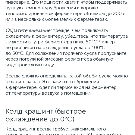
пивоварне. Его мощности хватит, чтобы поддерживать
нужную температуру брожения в хорошо
теплоизолированном ферментере объемом до 200 л
или в нескольких более мелких ферментерах.
Обратите внимание:
прежде, чем подключать
охладитель к ферментеру, убедитесь, что температура
жидкости внутри ферментера ниже 50°С. Чиллер
не рассчитан на охлаждение сусла со 100°С
до 50°С. Для охлаждения горячего сусла пропускайте
через погружной змеевик ферментера обычную
водопроводную воду.
Всегда сложно определить, какой объём сусла можно
охладить за раз. Это зависит от брожения
в ферментере, одет ли термочехол на ферментер,
от температуры воздуха в помещении.
Колд крашинг (быстрое
охлаждение до 0°C)
Колд крашинг всегда требует максимального
количества энергии и при этом на ЦКТ должен быть