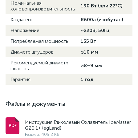
Номинальная
190 Вт (при 22°C)
холодопроизводительность
Хладагент
R600a (изобутан)
Напряжение
~220В, 50Гц
Потребляемая мощность
155 Вт
Диаметр штуцеров
⌀10 мм
Рекомендуемый диаметр
⌀8–9 мм
шлангов
Гарантия
1 год
Файлы и документы
Инструкция Гликолевый Охладитель IceMaster
G20.1 (KegLand)
Размер: 409.2 Кб