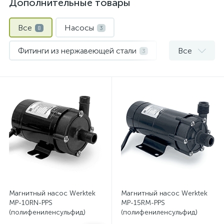
Дополнительные товары
Все
Насосы
8
3
Фитинги из нержавеющей стали
Все
3
Шланги и хомуты
2
Магнитный насос Werktek
Магнитный насос Werktek
MP-10RN-PPS
MP-15RM-PPS
(полифениленсульфид)
(полифениленсульфид)