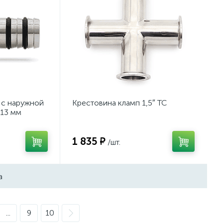
 с наружной
Крестовина кламп 1,5″ TC
 13 мм
1 835 ₽
/шт.
а
...
9
10