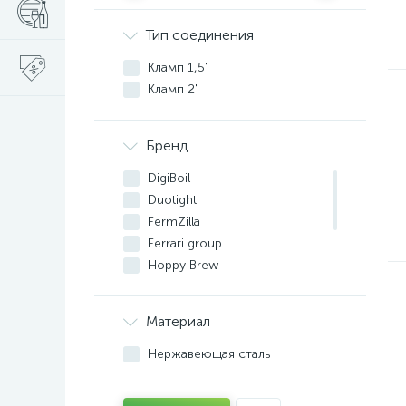
Тип соединения
Кламп 1,5"
Кламп 2"
Бренд
DigiBoil
Duotight
FermZilla
Ferrari group
Hoppy Brew
iBrew
KegLand
Материал
SS Brewtech
The Vintage Shop
Нержавеющая сталь