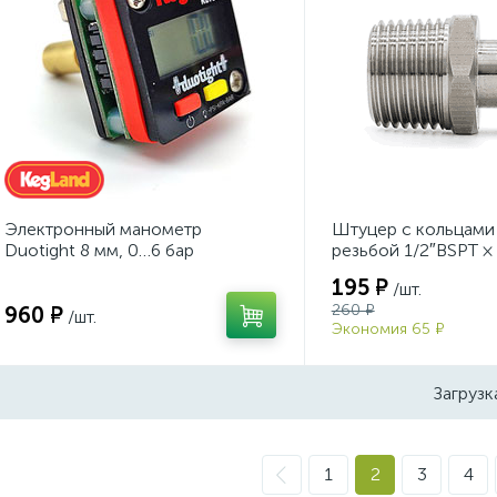
Электронный манометр
Штуцер с кольцами
Duotight 8 мм, 0…6 бар
резьбой 1/2″BSPT ×
195 ₽
/шт.
260 ₽
960 ₽
/шт.
Экономия 65 ₽
Загрузк
1
2
3
4