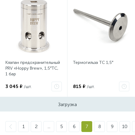
Клапан предохранительный
Термогильза TC 1,5″
PRV «Hoppy Brew», 1,5″TC,
1 бар
3 045 ₽
815 ₽
/шт.
/шт.
Загрузка
1
2
...
5
6
7
8
9
10