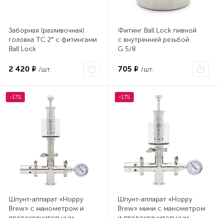
Заборная (разливочная)
Фитинг Ball Lock пивной
головка TC 2″ с фитингами
с внутренней резьбой
Ball Lock
G 5/8
2 420 ₽
705 ₽
/шт.
/шт.
-17%
-17%
Шпунт-аппарат «Hoppy
Шпунт-аппарат «Hoppy
Brew» с манометром и
Brew» мини с манометром
предохранительным
и предохранительным