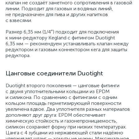
клапан не создаёт заметного сопротивления в газовой
линии. Подходит для газовых и водяных линий,
не предназначен для пива и других напитков
с взвесями.
Размер 6,35 мм (1/4″) подходит для подключения
к мини-редуктору Kegland с фитингом Duotight
6,35 мм — рекомендуем устанавливать клапан между
редуктором и газовым коннектором кега для защиты
редуктора.
Цанговые соединители Duotight
Duotight второго поколения — цанговые фитинги
с двумя уплотнительными кольцами из EPDM
и силикона. По сравнению с фитингами с одним
кольцом площадь герметизирующей поверхности
увеличена вдвое. Два уплотнителя разных материалов
дополняют друг друга: EPDM обеспечивает
химическую стойкость и газонепроницаемость,
силикон сохраняет форму при низких температурах.
Цанга с 4 зубцами из нержавеющей стали надёжно
удерживает шланг — хомуты не нужны. Максимальное