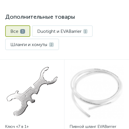
Дополнительные товары
Все
Duotight и EVABarrier
3
1
Шланги и хомуты
2
Ключ «7 в 1»
Пивной шланг EVABarrier