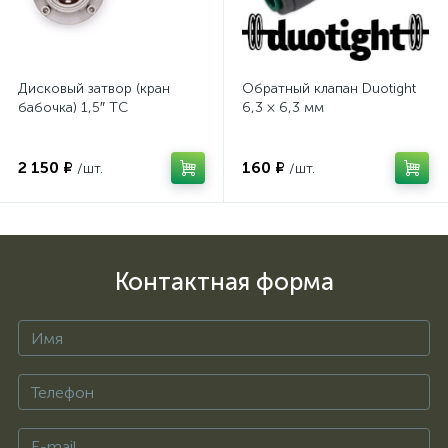
Дисковый затвор (кран
Обратный клапан Duotight
бабочка) 1,5″ TC
6,3 × 6,3 мм
2 150 ₽
160 ₽
/шт.
/шт.
Контактная форма