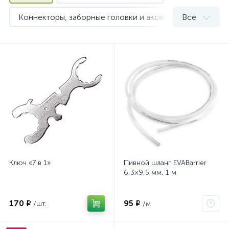
Коннекторы, заборные головки и аксессуары для кегов
Все
Шланги и хомуты
2
Ключ «7 в 1»
Пивной шланг EVABarrier
6,3×9,5 мм, 1 м
170 ₽
95 ₽
/шт.
/м