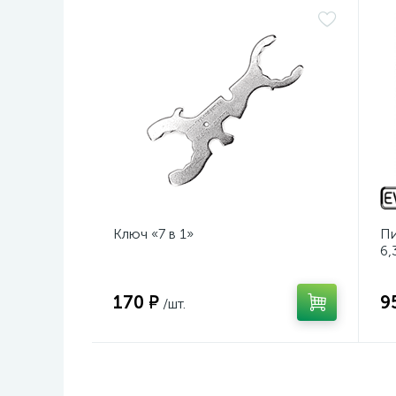
Ключ «7 в 1»
Пи
6,
170 ₽
9
/шт.