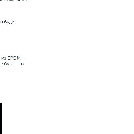
и будут
ы из EPDM —
е бутанола.