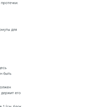
 протечки.
омуты для
десь
н быть
должен
 держит его
 1 (см. блок