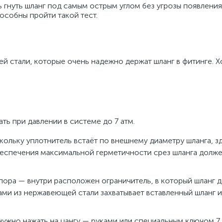
 гнуть шланг под самым острым углом без угрозы появления
особны пройти такой тест.
й стали, которые очень надежно держат шланг в фитинге. Х
ь при давлении в системе до 7 атм.
скольку уплотнитель встаёт по внешнему диаметру шланга, з
беспечения максимальной герметичности срез шланга долже
упора — внутри расположен ограничитель, в который шланг 
цами из нержавеющей стали захватывает вставленный шланг и
нужно нажать на цангу — руками или специальным ключом 7 в