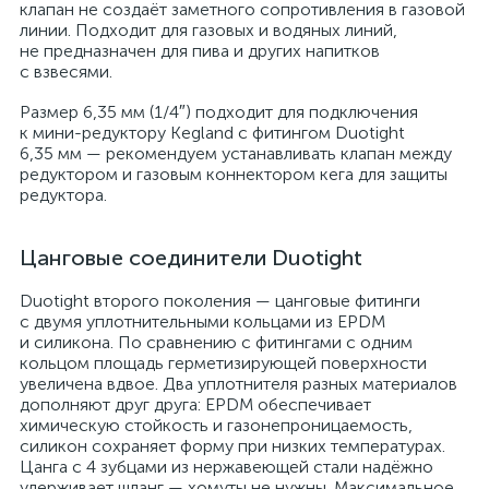
клапан не создаёт заметного сопротивления в газовой
линии. Подходит для газовых и водяных линий,
не предназначен для пива и других напитков
с взвесями.
Размер 6,35 мм (1/4″) подходит для подключения
к мини-редуктору Kegland с фитингом Duotight
6,35 мм — рекомендуем устанавливать клапан между
редуктором и газовым коннектором кега для защиты
редуктора.
Цанговые соединители Duotight
Duotight второго поколения — цанговые фитинги
с двумя уплотнительными кольцами из EPDM
и силикона. По сравнению с фитингами с одним
кольцом площадь герметизирующей поверхности
увеличена вдвое. Два уплотнителя разных материалов
дополняют друг друга: EPDM обеспечивает
химическую стойкость и газонепроницаемость,
силикон сохраняет форму при низких температурах.
Цанга с 4 зубцами из нержавеющей стали надёжно
удерживает шланг — хомуты не нужны. Максимальное