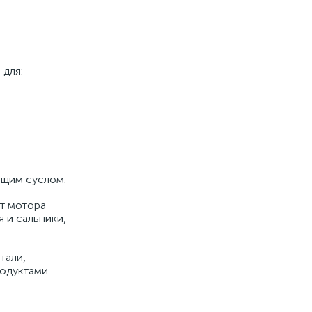
 для:
ящим суслом.
т мотора
 и сальники,
тали,
одуктами.