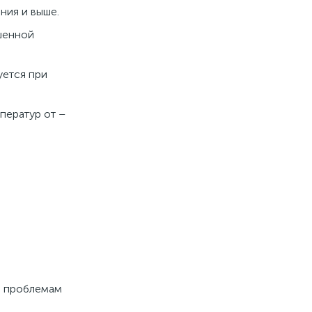
ния и выше.
шенной
уется при
ператур от –
и проблемам