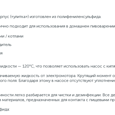
пус («улитка») изготовлен из полифениленсульфида.
ично подходит для использования в домашнем пивоварении
и / котлами
дитель
ия
идкости — 120°C, что позволяет использовать насос с кип
ачиваемую жидкость от электромотора. Крутящий момент о
го поля. Благодаря этому в насосе отсутствуют уплотнения
мости легко разбирается для чистки и дезинфекции. Все де
 материалов, предназначенных для контакта с пищевыми пр
фида: