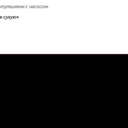
ипуляциями с насосом.
«в сухую»
.