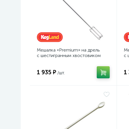
Мешалка «Premium» на дрель
Ме
с шестигранным хвостовиком
с 
1 935 ₽
1
/шт.