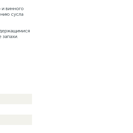
 и винного
ению сусла
содержащимися
 запахи.