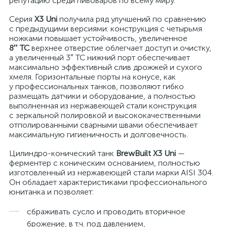
репутацию среди пивоваров по всему миру.
Серия
X3 Uni
получила ряд улучшений по сравнению
с предыдущими версиями: конструкция с четырьмя
ножками повышает устойчивость, увеличенное
8″ TC
верхнее отверстие облегчает доступ и очистку,
а увеличенный 3″ TC нижний порт обеспечивает
максимально эффективный слив дрожжей и сухого
хмеля. Горизонтальные порты на конусе, как
у профессиональных танков, позволяют гибко
размещать датчики и оборудование, а полностью
выполненная из нержавеющей стали конструкция
с зеркальной полировкой и высококачественными
отполированными сварными швами обеспечивает
максимальную гигиеничность и долговечность.
Цилиндро-конический танк
BrewBuilt X3 Uni
—
ферментер с коническим основанием, полностью
изготовленный из нержавеющей стали марки AISI 304.
Он обладает характеристиками профессионального
юнитанка и позволяет:
сбраживать сусло и проводить вторичное
брожение, в т.ч. под давлением,