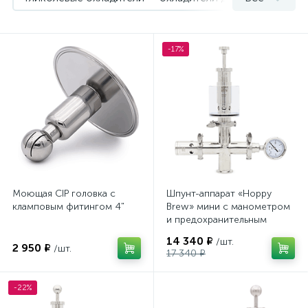
Принадлежности для мойки и дезинфекции
1
-17%
Шпунт-аппараты и предохранительные клапаны
3
Моющая CIP головка с
Шпунт-аппарат «Hoppy
кламповым фитингом 4"
Brew» мини с манометром
и предохранительным
клапаном, 1,5″ TC
14 340 ₽
/шт.
2 950 ₽
/шт.
17 340 ₽
-22%