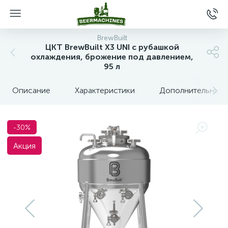
BrewBuilt
ЦКТ BrewBuilt X3 UNI с рубашкой
охлаждения, брожение под давлением,
95 л
Описание
Характеристики
Дополнительные 
-30%
Акция