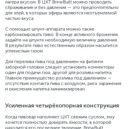
лагера вкусом. В ЦКТ BrewBuilt можно проводить
сбраживание и без давления — это предпочтительно
для элей, в которых эфиры являются неотъемлемой
частью вкуса.
С помощью шпунт-аппарата можно также
карбонизировать пиво. В конце активного брожения
задайте на шпунте необходимую величину давления.
В результате пиво естественным образом насытится
углекислым газом.
Для перелива пива под давлением на фитинги
заборной головки следует установить коннекторы:
один для подачи газа, другой для розлива напитка.
Главное преимущество розлива под давлением —
отсутствие контакта пива с воздухом, риск заражения
и окисления напитка минимизирован.
Усиленная четырёхопорная конструкция
Когда пивовар наполняет ЦКТ свежим суслом, ему
хочется полностью доверять ёмкости, в которой
находится его последнее творение. BrewBuilt