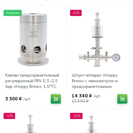
Новинка
-17%
Клапан предохранительный
Шпунт-аппарат «Hoppy
регулируемый PRV 0,3–2,5
Brew» с манометром и
бар «Hoppy Brew», 1,5″TC
предохранительным
клапаном, 1,5″ TC
14 340 ₽
/шт.
3 300 ₽
/шт.
17 340 ₽
-17%
-22%