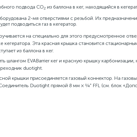
добного подвода СО
из баллона в кег, находящийся в кегера
2
оборудована 2-мя отверстиями с резьбой. Их предназначен
удет подводиться газ в кегератор.
кручивается на специально для этого предусмотренное отве
е кегератора. Эта красная крышка становится стационарны
тупает из баллона в кег.
ть шлангом EVABarrier кег и красную крышку карбонизации,
реходник duotight.
асной крышки присоединяется газовый коннектор. На газов
 Соединитель Duotight прямой 8 мм × ¼" FFL (см. блок «До