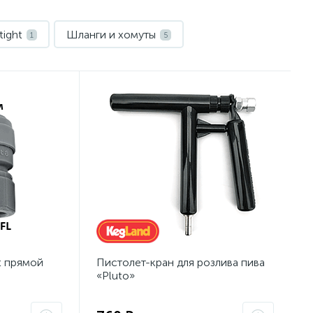
ight
Шланги и хомуты
1
5
t прямой
Пистолет-кран для розлива пива
«Pluto»