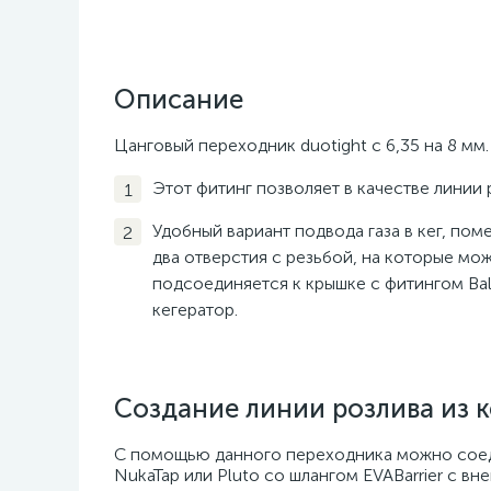
Описание
Цанговый переходник duotight с 6,35 на 8 м
Этот фитинг позволяет в качестве линии р
Удобный вариант подвода газа в кег, пом
два отверстия с резьбой, на которые мож
подсоединяется к крышке с фитингом Bal
кегератор.
Создание линии розлива из к
С помощью данного переходника можно соед
NukaTap или Pluto со шлангом EVABarrier с в