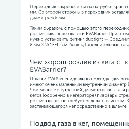
Переходник закрепляется на патрубке крана 
мм. Со второй стороны в переходник вставля
диаметром 8 мм.
Таким образом, с помощью этого переходник
розлив пива через шланги EVABarrier. При это
нужно установить фитинг duotight — Соедини
8 мм × ¼" FFL (см. блок «Дополнительные това
Чем хорош розлив из кега с
EVABarrier?
Шланги EVABarrier идеально подходят для роз
имеют очень маленький внутренний диаметр (4
Чем меньше внутренний диаметр шланга для ро
кегов (особенно в кегераторе) пивовары стр
розлива шланг не требуется делать длинным. 
застаивающегося непосредственно в шланге.
Подвод газа в кег, помещенн