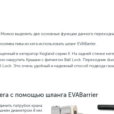
м. Можно выделить две основные функции данного переходни
озлива пива из кега использовать шланг EVABarrier.
ещенный в кегератор Kegland серии X. На задней стенке кег
но накрутить Крышки с фитингом Ball Lock. Переходник duo
l Lock. Это очень удобный и надежный способ подвода газа 
ега с помощью шланга EVABarrier
инить патрубок крана
нешним диаметром 8 мм.