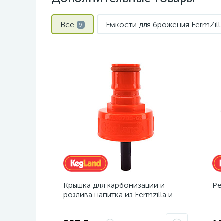
Все
Ёмкости для брожения FermZill
9
Крышка для карбонизации и
Ре
розлива напитка из Fermzilla и
ПЭТ-бутылки с фитингом Ball
Lock (красная)