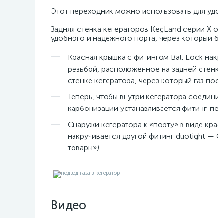
Этот переходник можно использовать для у
Задняя стенка кегераторов KegLand серии X 
удобного и надежного порта, через который б
Красная крышка с фитингом Ball Lock на
резьбой, расположенное на задней стенк
стенке кегератора, через который газ пос
Теперь, чтобы внутри кегератора соедини
карбонизации устанавливается фитинг-пе
Снаружи кегератора к «порту» в виде кр
накручивается другой фитинг duotight —
товары»).
Видео