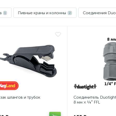
a
Пивные краны и колонны
Соединения Duot
1
2
зак шлангов и трубок
Соединитель Duotigh
8 мм × ¼″ FFL