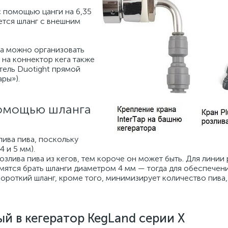
с помощью цанги на 6,35
ется шланг с внешним
а можно организовать
м на коннектор кега также
тель Duotight прямой
ры»).
 помощью шланга
лива пива, поскольку
 и 5 мм).
злива пива из кегов, тем короче он может быть. Для линии 
емятся брать шланги диаметром 4 мм — тогда для обеспечен
Короткий шланг, кроме того, минимизирует количество пива,
ый в кегератор KegLand серии X