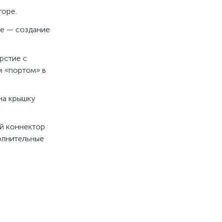
торе.
ие — создание
рстие с
м «портом» в
 на крышку
ый коннектор
полнительные