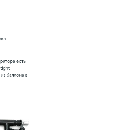
ка:
ератора есть
tight
из баллона в