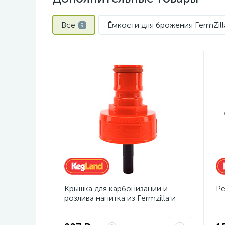
Все
Ёмкости для брожения FermZill
9
Крышка для карбонизации и
Ре
розлива напитка из Fermzilla и
ПЭТ-бутылки с фитингом Ball
Lock (красная)