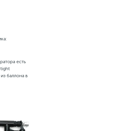
ка:
ератора есть
tight
из баллона в