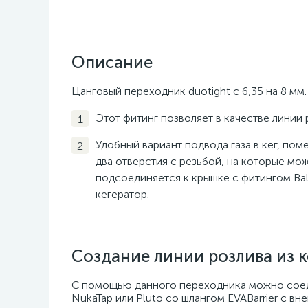
Описание
Цанговый переходник duotight с 6,35 на 8 м
Этот фитинг позволяет в качестве линии р
Удобный вариант подвода газа в кег, пом
два отверстия с резьбой, на которые мож
подсоединяется к крышке с фитингом Bal
кегератор.
Создание линии розлива из к
С помощью данного переходника можно соед
NukaTap или Pluto со шлангом EVABarrier с в