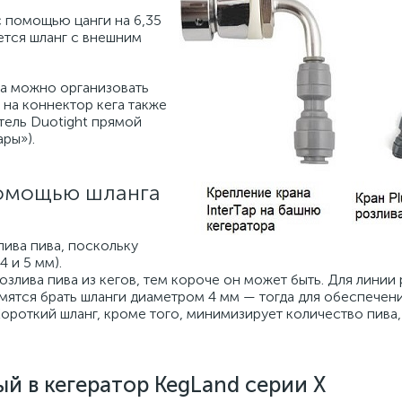
с помощью цанги на 6,35
ется шланг с внешним
а можно организовать
м на коннектор кега также
тель Duotight прямой
ры»).
 помощью шланга
лива пива, поскольку
 и 5 мм).
злива пива из кегов, тем короче он может быть. Для линии 
емятся брать шланги диаметром 4 мм — тогда для обеспечен
Короткий шланг, кроме того, минимизирует количество пива,
ый в кегератор KegLand серии X