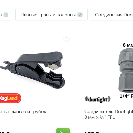
a
Пивные краны и колонны
Соединения Duot
1
2
зак шлангов и трубок
Соединитель Duotigh
8 мм × ¼″ FFL