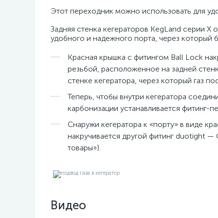
Этот переходник можно использовать для у
Задняя стенка кегераторов KegLand серии X 
удобного и надежного порта, через который б
Красная крышка с фитингом Ball Lock на
резьбой, расположенное на задней стенк
стенке кегератора, через который газ пос
Теперь, чтобы внутри кегератора соедини
карбонизации устанавливается фитинг-пе
Снаружи кегератора к «порту» в виде кр
накручивается другой фитинг duotight —
товары»).
Видео