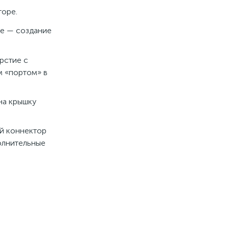
торе.
ие — создание
рстие с
м «портом» в
 на крышку
ый коннектор
полнительные