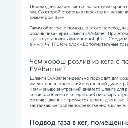
Переходник закрепляется на патрубке крана 
мм. Со второй стороны в переходник вставля
диаметром 8 мм.
Таким образом, с помощью этого переходник
розлив пива через шланги EVABarrier. При это
нужно установить фитинг duotight — Соедини
8 мм × ¼" FFL (см. блок «Дополнительные това
Чем хорош розлив из кега с
EVABarrier?
Шланги EVABarrier идеально подходят для роз
имеют очень маленький внутренний диаметр (4
Чем меньше внутренний диаметр шланга для ро
кегов (особенно в кегераторе) пивовары стр
розлива шланг не требуется делать длинным. 
застаивающегося непосредственно в шланге.
Подвод газа в кег, помещенн