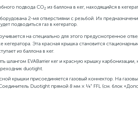
добного подвода СО
из баллона в кег, находящийся в кегера
2
оборудована 2-мя отверстиями с резьбой. Их предназначен
удет подводиться газ в кегератор.
кручивается на специально для этого предусмотренное отве
е кегератора. Эта красная крышка становится стационарны
тупает из баллона в кег.
ть шлангом EVABarrier кег и красную крышку карбонизации,
реходник duotight.
асной крышки присоединяется газовый коннектор. На газов
 Соединитель Duotight прямой 8 мм × ¼" FFL (см. блок «До