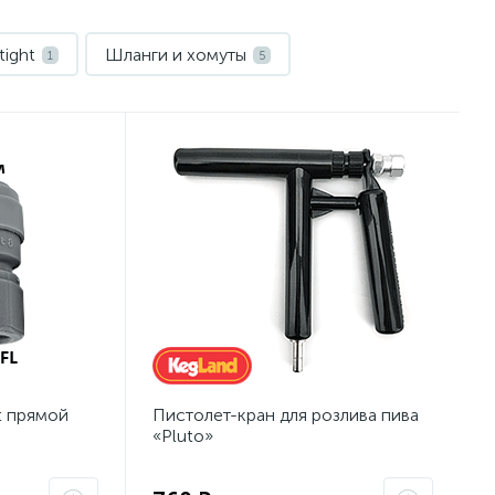
ight
Шланги и хомуты
1
5
t прямой
Пистолет-кран для розлива пива
«Pluto»