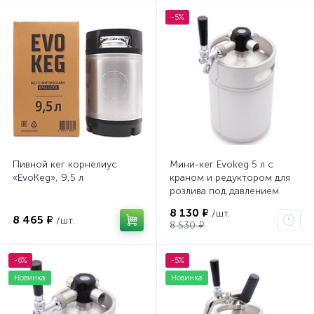
-5%
Пивной кег корнелиус
Мини-кег Evokeg 5 л с
«EvoKeg», 9,5 л
краном и редуктором для
розлива под давлением
8 130 ₽
/шт.
8 465 ₽
/шт.
8 530 ₽
-6%
-5%
Новинка
Новинка