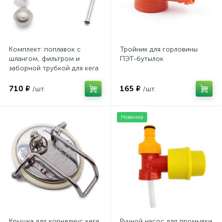
Комплект: поплавок с
Тройник для горловины
шлангом, фильтром и
ПЭТ-бутылок
заборной трубкой для кега
710 ₽
165 ₽
/шт.
/шт.
Новинка
Крышка для корнелиус кега
Ручной насос для промывки