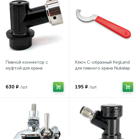
Уплотнения и прокладки
1
Пивной коннектор с
Ключ C-образный KegLand
муфтой для крана
для пивного крана Nukatap
630 ₽
195 ₽
/шт.
/шт.