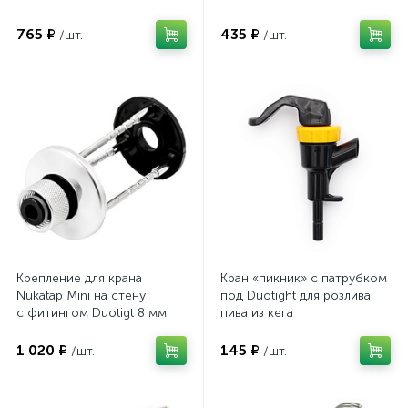
765 ₽
435 ₽
/шт.
/шт.
Крепление для крана
Кран «пикник» с патрубком
Nukatap Mini на стену
под Duotight для розлива
с фитингом Duotigt 8 мм
пива из кега
1 020 ₽
145 ₽
/шт.
/шт.