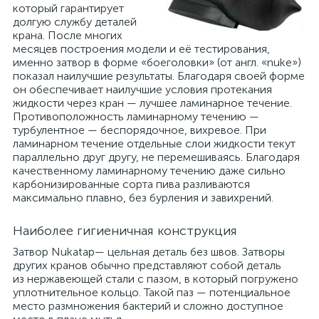
который гарантирует
долгую службу деталей
крана. После многих
месяцев построения модели и её тестирования,
именно затвор в форме «боеголовки» (от англ. «nuke»)
показал наилучшие результаты. Благодаря своей форме
он обеспечивает наилучшие условия протекания
жидкости через кран — лучшее ламинарное течение.
Противоположность ламинарному течению —
турбулентное — беспорядочное, вихревое. При
ламинарном течение отдельные слои жидкости текут
параллельно друг другу, не перемешиваясь. Благодаря
качественному ламинарному течению даже сильно
карбонизированные сорта пива разливаются
максимально плавно, без бурления и завихрений.
Наиболее гигиеничная конструкция
Затвор Nukatap— цельная деталь без швов. Затворы
других кранов обычно представляют собой деталь
из нержавеющей стали с пазом, в который погружено
уплотнительное кольцо. Такой паз — потенциальное
место размножения бактерий и сложно доступное