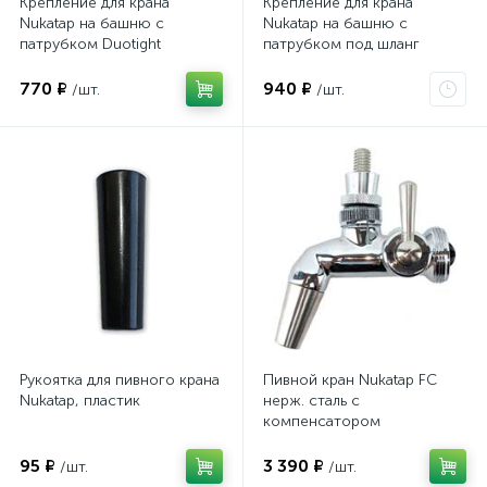
Крепление для крана
Крепление для крана
Nukatap на башню с
Nukatap на башню с
патрубком Duotight
патрубком под шланг
770 ₽
940 ₽
/шт.
/шт.
Рукоятка для пивного крана
Пивной кран Nukatap FC
Nukatap, пластик
нерж. сталь с
компенсатором
95 ₽
3 390 ₽
/шт.
/шт.