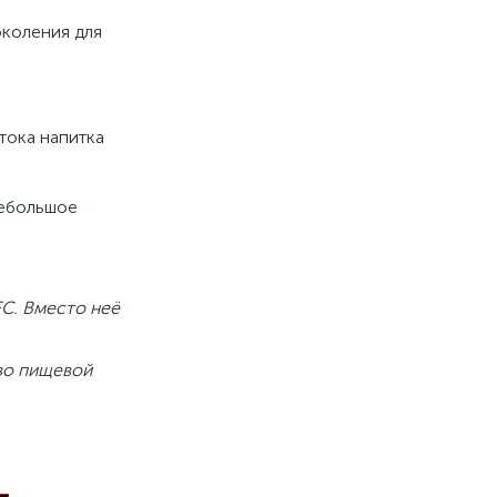
околения для
тока напитка
небольшое
FC. Вместо неё
во пищевой