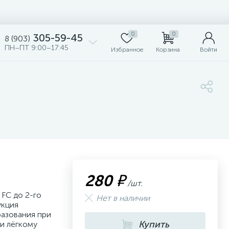
0
0
305-59-45
8 (903)
ПН–ПТ 9:00–17:45
Избранное
Корзина
Войти
280 ₽
/шт.
 FC до 2-го
Нет в наличии
укция
азования при
Купить
 и лёгкому