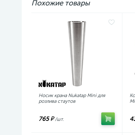
Похожие товары
Носик крана Nukatap Mini для
Ко
розлива стаутов
Mi
765 ₽
4
/шт.