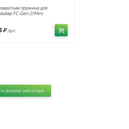
звратная пружина для
katap FC Gen.2/Mini
5 ₽
/шт.
ть вопрос или отзыв