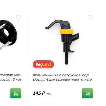
Nukatap Mini
Кран «пикник» с патрубком под
Duotigt 8 мм
Duotight для розлива пива из кега
145 ₽
/шт.