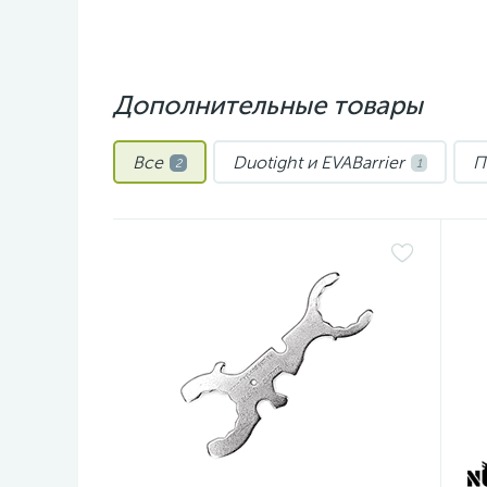
Дополнительные товары
Все
Duotight и EVABarrier
П
2
1