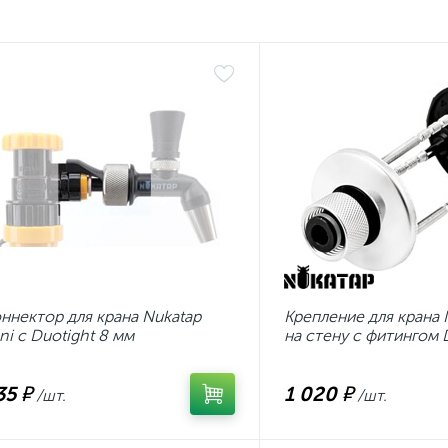
ннектор для крана Nukatap
Крепление для крана 
ni с Duotight 8 мм
на стену с фитингом 
35 ₽
1 020 ₽
/шт.
/шт.