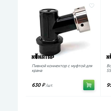
Пивной коннектор с муфтой для
Во
крана
SS
630 ₽
9
/шт.