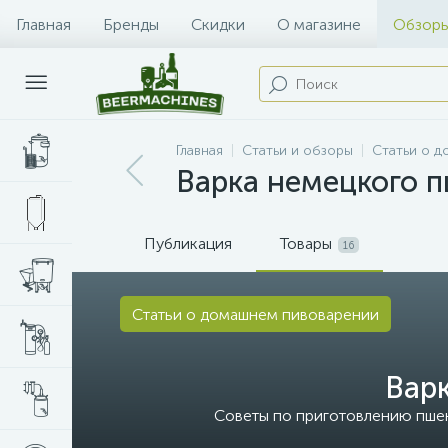
Главная
Бренды
Скидки
О магазине
Обзоры
Главная
Статьи и обзоры
Статьи о 
Варка немецкого п
Публикация
Товары
16
Статьи о домашнем пивоварении
Варк
Советы по приготовлению пшен