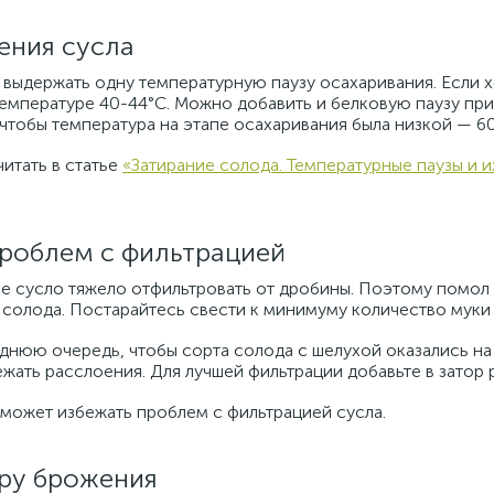
ления сусла
выдержать одну температурную паузу осахаривания. Если х
температуре 40-44°C. Можно добавить и белковую паузу при
чтобы температура на этапе осахаривания была низкой — 60
итать в статье
«Затирание солода. Температурные паузы и и
проблем с фильтрацией
ое сусло тяжело отфильтровать от дробины. Поэтому помол
о солода. Постарайтесь свести к минимуму количество муки
еднюю очередь, чтобы сорта солода с шелухой оказались н
жать расслоения. Для лучшей фильтрации добавьте в затор р
может избежать проблем с фильтрацией сусла.
уру брожения