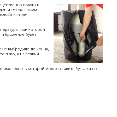
ущественно повлиять
дин и тот же штамм
рживайте такую
мпературы, при которой
сли брожение будет
о не выбродило до конца,
е пиво, а на всякий
термочехол, в который можно ставить бутылки со