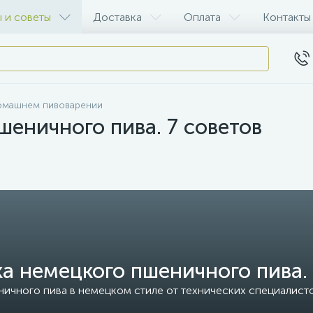
 и советы
Доставка
Оплата
Контакты
домашнем пивоварении
шеничного пива. 7 советов
а немецкого пшеничного пива. 
ичного пива в немецком стиле от технических специалист