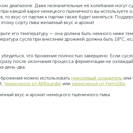
ком диапазоне. Даже незначительные её колебания могут с
 при каждой варке немецкого пшеничного вы используете о
, то вкус от партии к партии также будет меняться. Подде
этому сорту пива желаемый вкус и аромат.
рьте его температуру — она должна быть немного ниже те
ература сусла при внесении дрожжей должна быть 18°C, е
убедиться, что брожение полностью завершено. Если сусл
сразу после окончания процесса ферментации не охлаждайт
а день-два.
 брожения можно использовать
гликолевый охладитель
или 
t,
термочехол от AllRounder
или
термочехол от FermZilla
.
ичный вкус и аромат немецкого пшеничного пива.