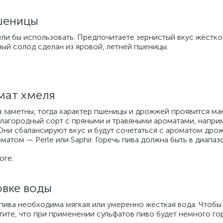
пшеницы
ли бы использовать. Предпочитаете зернистый вкус жёстко
ый солод сделан из яровой, летней пшеницы.
мат хмеля
а заметны, тогда характер пшеницы и дрожжей проявится ма
лагородный сорт с пряными и травяными ароматами, наприме
. Они сбалансируют вкус и будут сочетаться с ароматом др
атом — Perle или Saphir. Горечь пива должна быть в диапазо
оге.
овке воды
ива необходима мягкая или умеренно жёсткая вода. Чтобы
ите, что при применении сульфатов пиво будет немного гор