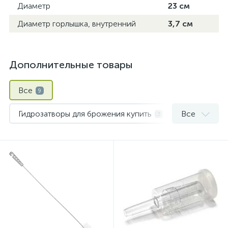
Диаметр
23 см
Диаметр горлышка, внутренний
3,7 см
Дополнительные товары
Все
9
Гидрозатворы для брожения купить
Все
3
Измерение и контроль
2
Принадлежности для мойки и дезинфекции
1
Сифоны переливные, сифоны для розлива с фильтром