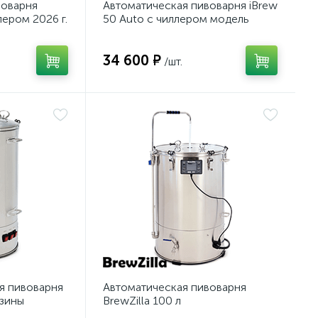
воварня
Автоматическая пивоварня iBrew
лером 2026 г.
50 Auto с чиллером модель
2026 г.
34 600 ₽
/шт.
я пивоварня
Автоматическая пивоварня
рзины
BrewZilla 100 л