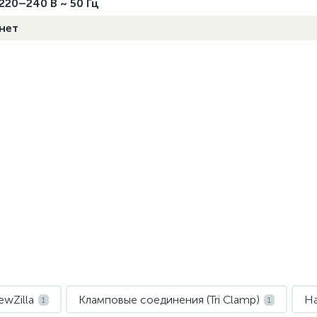
220–240 В ~ 50 Гц
нет
wZilla
Кламповые соединения (Tri Clamp)
Н
1
1