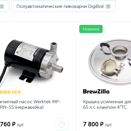
Полуавтоматические пивоварни DigiBoil
2
3
Новинка
гнитный насос Werktek MP-
Крышка усиленная для
RN-SS (нержавейка)
65 л с клампом 4″TC
 760 ₽
7 800 ₽
/шт.
/шт.