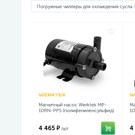
Погружные чиллеры для охлаждения сусла
Магнитный насос Werktek MP-
Ма
10RN-PPS (полифениленсульфид)
10
4 465 ₽
4
/шт.