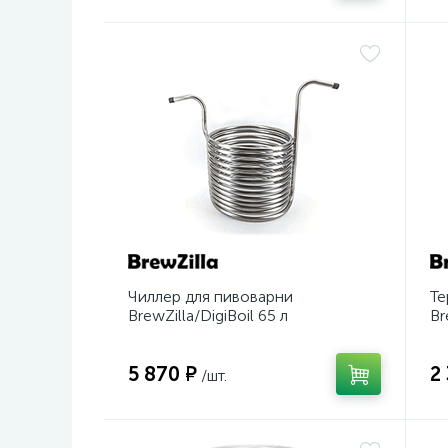
Чиллер для пивоварни
Те
BrewZilla/DigiBoil 65 л
Br
5 870 ₽
2
/шт.