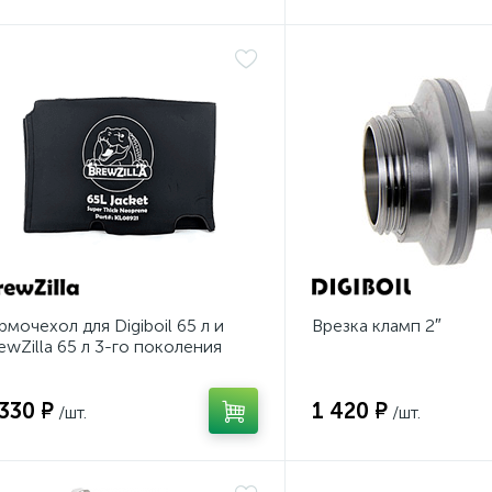
рмочехол для Digiboil 65 л и
Врезка кламп 2″
ewZilla 65 л 3-го поколения
 330 ₽
1 420 ₽
/шт.
/шт.