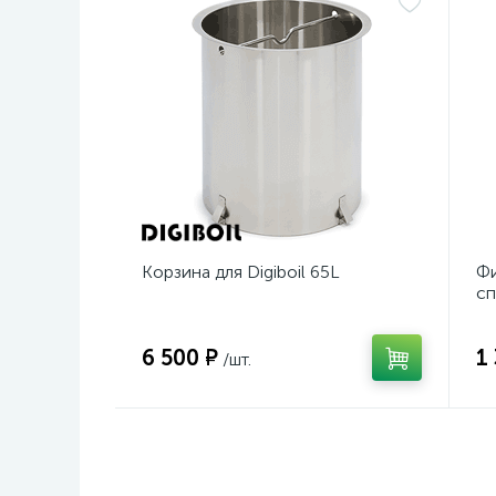
Корзина для Digiboil 65L
Фи
сп
6 500 ₽
1
/шт.