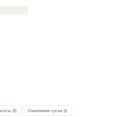
асосы
Охмеление сусла
2
1