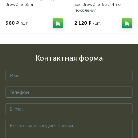
BrewZilla 35 л
для BrewZilla 65 л 4-го
поколения
980 ₽
2 120 ₽
/шт.
/шт.
Контактная форма