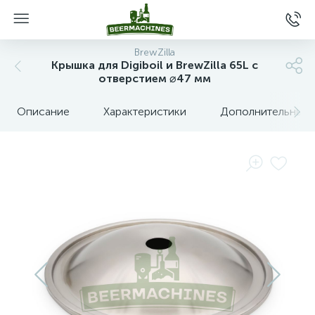
BrewZilla
Крышка для Digiboil и BrewZilla 65L с
отверстием ⌀47 мм
Описание
Характеристики
Дополнительные 