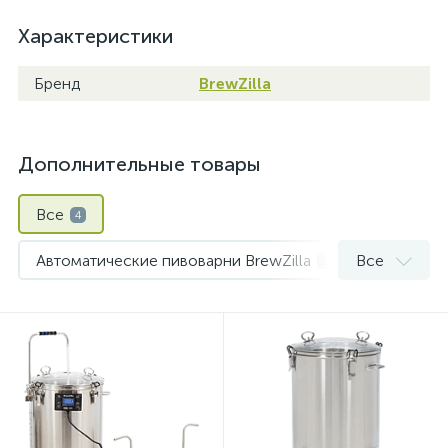
Характеристики
Бренд
BrewZilla
Дополнительные товары
Все
4
Автоматические пивоварни BrewZilla
Все
1
Кламповые соединения (Tri Clamp)
1
Полуавтоматические пивоварни DigiBoil
2