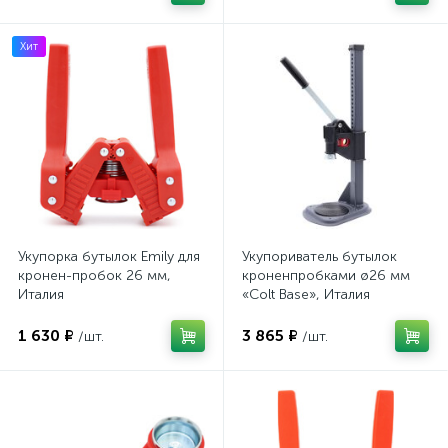
Хит
Укупорка бутылок Emily для
Укупориватель бутылок
кронен-пробок 26 мм,
кроненпробками ø26 мм
Италия
«Colt Base», Италия
1 630 ₽
3 865 ₽
/шт.
/шт.