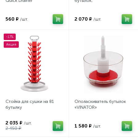
Quick Drainer
бутылок,
560 ₽
2 070 ₽
/шт.
/шт.
-17%
Акция
Стойка для сушки на 81
Ополаскиватель бутылок
бутылку
«VINATOR»
2 035 ₽
/шт.
1 580 ₽
/шт.
2 450 ₽