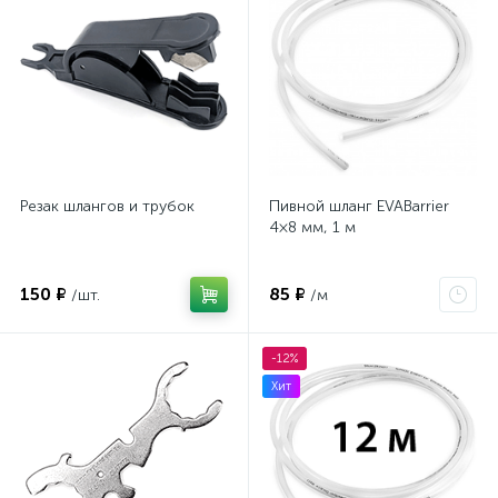
Резак шлангов и трубок
Пивной шланг EVABarrier
4×8 мм, 1 м
150 ₽
85 ₽
/шт.
/м
-12%
Хит